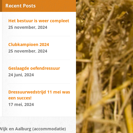
Recent Posts
Het bestuur is weer compleet
25 november, 2024
Clubkampioen 2024
25 november, 2024
Geslaagde oefendressuur
24 juni, 2024
Dressuurwedstrijd 11 mei was
een succes!
17 mei, 2024
 Wijk en Aalburg (accommodatie)