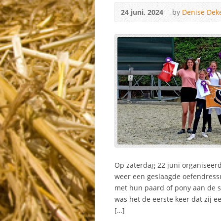
24 juni, 2024
by
Denise Dek
Op zaterdag 22 juni organiseer
weer een geslaagde oefendressu
met hun paard of pony aan de st
was het de eerste keer dat zij e
[…]