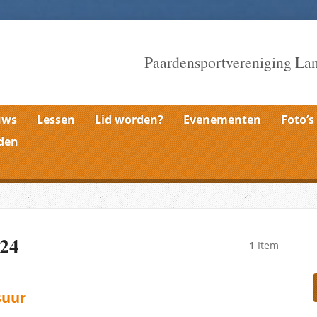
Paardensportvereniging La
uws
Lessen
Lid worden?
Evenementen
Foto’s
den
024
1
Item
suur