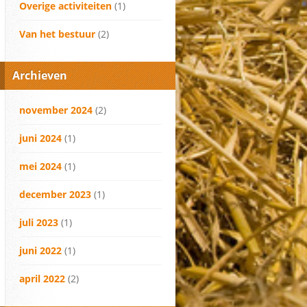
Overige activiteiten
(1)
Van het bestuur
(2)
Archieven
november 2024
(2)
juni 2024
(1)
mei 2024
(1)
december 2023
(1)
juli 2023
(1)
juni 2022
(1)
april 2022
(2)