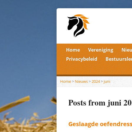
Home
Vereniging
Nie
Privacybeleid
Bestuursle
Home
>
Nieuws
>
2024
>
juni
Posts from juni 2
Geslaagde oefendres