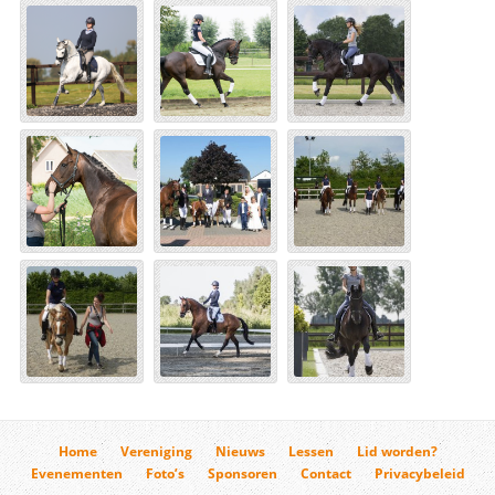
Home
Vereniging
Nieuws
Lessen
Lid worden?
Evenementen
Foto’s
Sponsoren
Contact
Privacybeleid