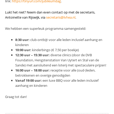
link:
https://tinyurl.com/jubileumdag
.
Lukt het niet? Neem dan even contact op met de secretaris,
Antoinette van Rijswijk, via
secretaris@lvhea.nl
.
We hebben een superleuk programma samengesteld:
8:30 uur:
club-ontbijt voor alle leden inclusief aanhang en
kinderen
10:00 uur:
kinderbingo (€ 7,50 per boekje)
12:30 uur – 15:30 uur:
diverse clinics (door de DVB
Foundation, Hengstenstation Van Uytert en Stal van de
Sande) met aansluitend een loterij met spectaculaire prijzen!
16:00 uur – 18:00 uur:
receptie voor alle (oud-)leden,
betrokkenen en overige genodigden
Vanaf 19:00 uur:
een luxe BBQ voor alle leden inclusief
aanhang en kinderen
Graag tot dan!