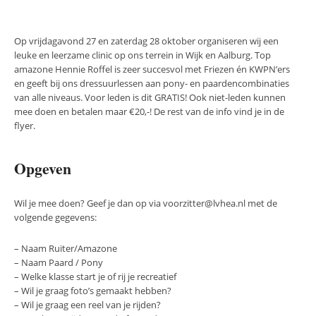
Op vrijdagavond 27 en zaterdag 28 oktober organiseren wij een
leuke en leerzame clinic op ons terrein in Wijk en Aalburg. Top
amazone Hennie Roffel is zeer succesvol met Friezen én KWPN’ers
en geeft bij ons dressuurlessen aan pony- en paardencombinaties
van alle niveaus. Voor leden is dit GRATIS! Ook niet-leden kunnen
mee doen en betalen maar €20,-! De rest van de info vind je in de
flyer.
Opgeven
Wil je mee doen? Geef je dan op via voorzitter@lvhea.nl met de
volgende gegevens:
– Naam Ruiter/Amazone
– Naam Paard / Pony
– Welke klasse start je of rij je recreatief
– Wil je graag foto’s gemaakt hebben?
– Wil je graag een reel van je rijden?